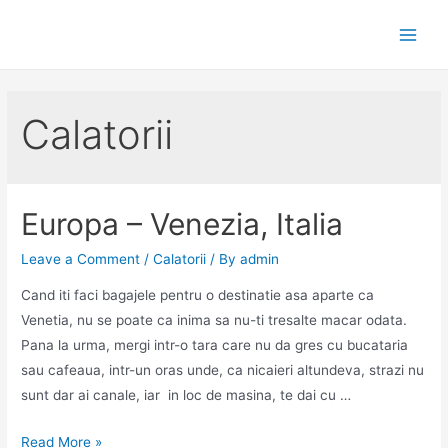
Skip
to
Main
content
Men
Calatorii
Europa – Venezia, Italia
Leave a Comment
/
Calatorii
/ By
admin
Cand iti faci bagajele pentru o destinatie asa aparte ca
Venetia, nu se poate ca inima sa nu-ti tresalte macar odata.
Pana la urma, mergi intr-o tara care nu da gres cu bucataria
sau cafeaua, intr-un oras unde, ca nicaieri altundeva, strazi nu
sunt dar ai canale, iar in loc de masina, te dai cu …
Europa
Read More »