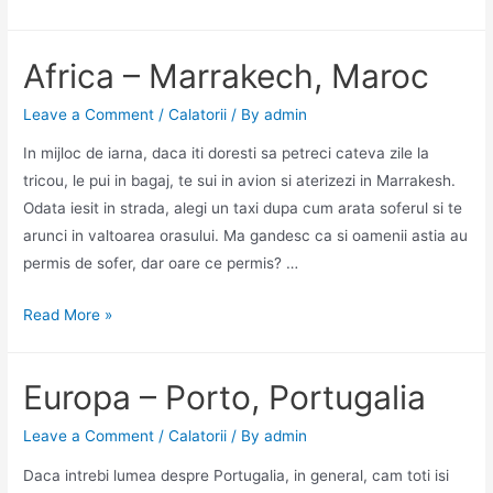
–
Venezia,
Africa – Marrakech, Maroc
Italia
Leave a Comment
/
Calatorii
/ By
admin
In mijloc de iarna, daca iti doresti sa petreci cateva zile la
tricou, le pui in bagaj, te sui in avion si aterizezi in Marrakesh.
Odata iesit in strada, alegi un taxi dupa cum arata soferul si te
arunci in valtoarea orasului. Ma gandesc ca si oamenii astia au
permis de sofer, dar oare ce permis? …
Africa
Read More »
–
Marrakech,
Europa – Porto, Portugalia
Maroc
Leave a Comment
/
Calatorii
/ By
admin
Daca intrebi lumea despre Portugalia, in general, cam toti isi