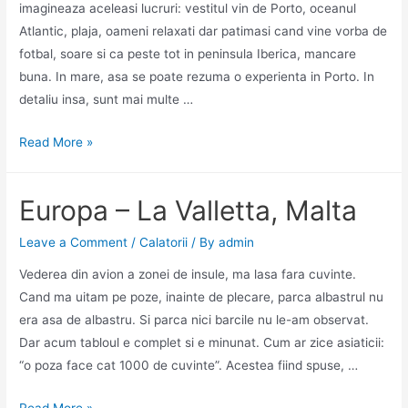
imagineaza aceleasi lucruri: vestitul vin de Porto, oceanul
Atlantic, plaja, oameni relaxati dar patimasi cand vine vorba de
fotbal, soare si ca peste tot in peninsula Iberica, mancare
buna. In mare, asa se poate rezuma o experienta in Porto. In
detaliu insa, sunt mai multe …
Europa
Read More »
–
Porto,
Europa – La Valletta, Malta
Portugalia
Leave a Comment
/
Calatorii
/ By
admin
Vederea din avion a zonei de insule, ma lasa fara cuvinte.
Cand ma uitam pe poze, inainte de plecare, parca albastrul nu
era asa de albastru. Si parca nici barcile nu le-am observat.
Dar acum tabloul e complet si e minunat. Cum ar zice asiaticii:
“o poza face cat 1000 de cuvinte”. Acestea fiind spuse, …
Europa